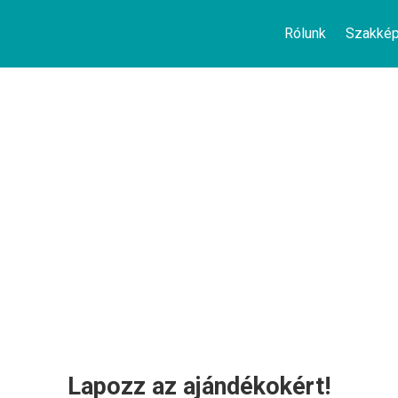
Rólunk
Szakké
A TESCO
Lapozz az ajándékokért!