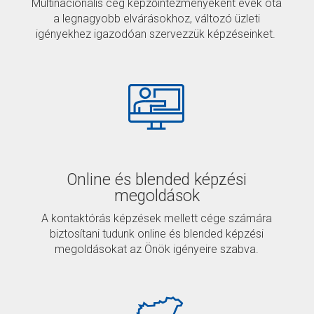
Multinacionális cég képzőintézményeként évek óta
a legnagyobb elvárásokhoz, változó üzleti
igényekhez igazodóan szervezzük képzéseinket.
Online és blended képzési
megoldások
A kontaktórás képzések mellett cége számára
biztosítani tudunk online és blended képzési
megoldásokat az Önök igényeire szabva.