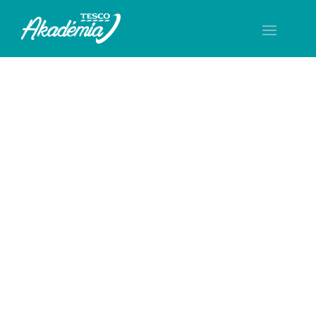
Teljes infrastruktúrát
biztosítunk képzéseihez!