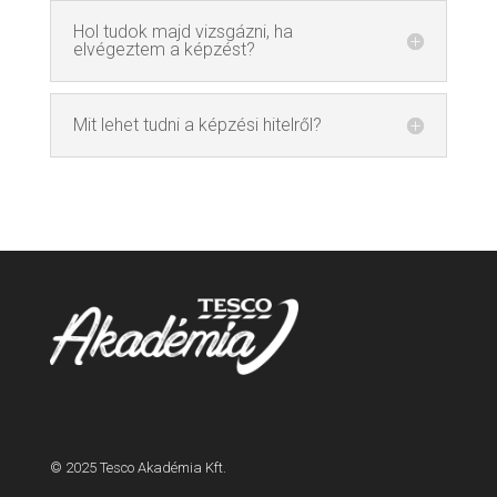
Hol tudok majd vizsgázni, ha
elvégeztem a képzést?
Mit lehet tudni a képzési hitelről?
© 2025 Tesco Akadémia Kft.