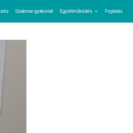
pzés
Szakmai gyakorlat
Együttműködés
Foglalás