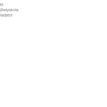
stő
űhelyiskola
eladatot