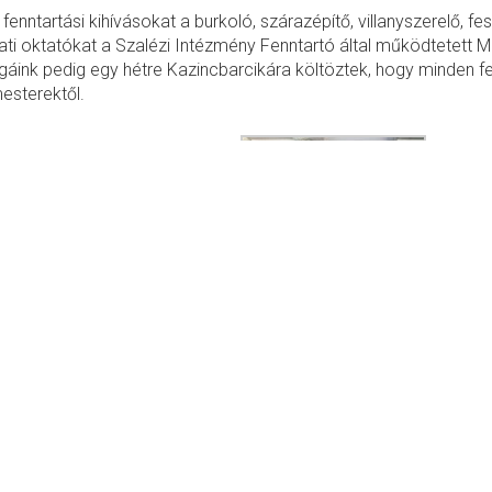
enntartási kihívásokat a burkoló, szárazépítő, villanyszerelő, fe
ati oktatókat a Szalézi Intézmény Fenntartó által működtetett M
gáink pedig egy hétre Kazincbarcikára költöztek, hogy minden f
esterektől.