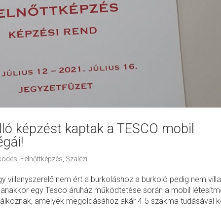
ló képzést kaptak a TESCO mobil
égái!
ködés
,
Felnőttképzés
,
Szalézi
y villanyszerelő nem ért a burkoláshoz a burkoló pedig nem vill
gyanakkor egy Tesco áruház működtetése során a mobil létesít
alálkoznak, amelyek megoldásához akár 4-5 szakma tudásával ke