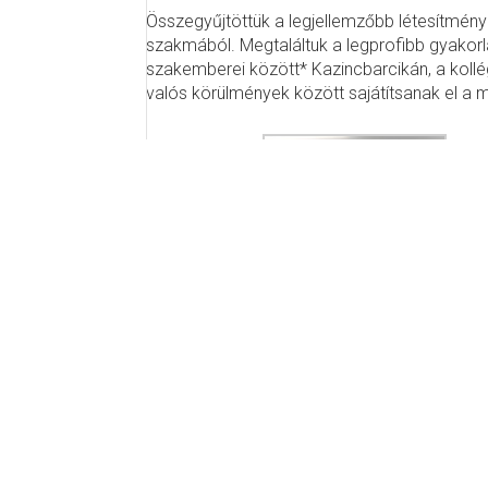
Összegyűjtöttük a legjellemzőbb létesítmény f
szakmából. Megtaláltuk a legprofibb gyakorl
szakemberei között* Kazincbarcikán, a kollé
valós körülmények között sajátítsanak el a m