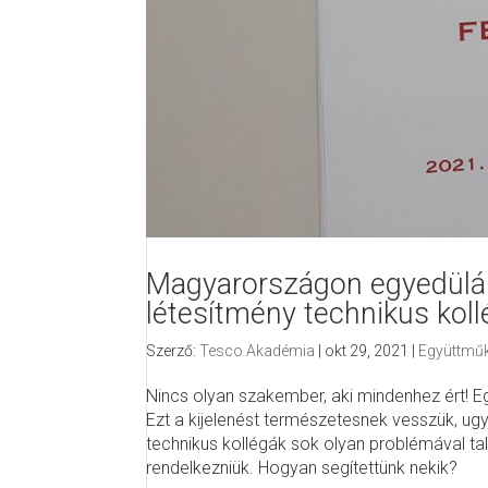
Magyarországon egyedülál
létesítmény technikus koll
Szerző:
Tesco Akadémia
|
okt 29, 2021
|
Együttmű
Nincs olyan szakember, aki mindenhez ért! Eg
Ezt a kijelenést természetesnek vesszük, u
technikus kollégák sok olyan problémával t
rendelkezniük. Hogyan segítettünk nekik?