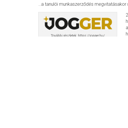
…a tanulói munkaszerződés megvitatásakor m
2
h
a
h
További részletek: https://jogger.hu/
a
a
gyakorlat hiányában a jogot éppúgy laikuskén
megjelöltek szerint át kell adniuk és akiktől s
A találkozást követően mi is egyből elkezdtük
annak, hogy van 750 tanulónk, akik a saját k
nem biztos, hogy elegendő információhoz ju
Mi pedig nem csak szakmai ismeretek átadá
őket támogatni, hanem a felnőtt életük fele
is.
Az első közös PILOT projektünk keretében 6
tanulóját vontuk be. A tanulók feladta az e-le