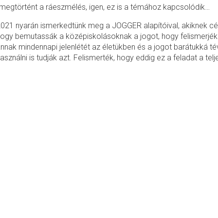
egtörtént a ráeszmélés, igen, ez is a témához kapcsolódik…
021 nyarán ismerkedtünk meg a JOGGER alapítóival, akiknek cél
ogy bemutassák a középiskolásoknak a jogot, hogy felismerjék
nnak mindennapi jelenlétét az életükben és a jogot barátukká t
asználni is tudják azt. Felismerték, hogy eddig ez a feladat a tel
 pedagógusokra hárult. Azokra a pedagógusokra, akik munkáju
 legnagyobb lelkiismerettel végzik, de jogi képzettség és külön
t élik meg, mint azok a fiatalok, akiknek azt a tantervben
zámon is kell kérniük.
 érezni a súlyát
özépiskolájukban
tnak a témában.
sával szeretnénk
lős elkezdésében
 áruház 90
arning