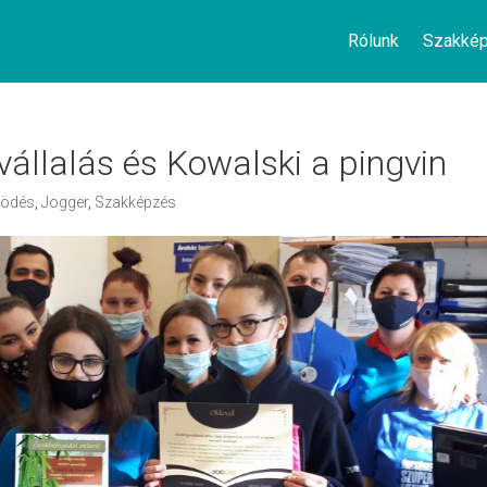
Rólunk
Szakké
állalás és Kowalski a pingvin
ködés
,
Jogger
,
Szakképzés