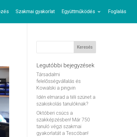
pzés
Szakmai gyakorlat
Együttműködés
Foglalás
Legutóbbi bejegyzések
Társadalmi
felelősségvállalás és
Kowalski a pingvin
Idén elmarad a téli szünet a
szakiskolás tanulóknak?
Októberi csúcs a
szakképzésben! Már 750
tanuló végzi szakmai
gyakorlatát a Tescóban!