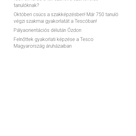
tanulóknak?
Októberi csúcs a szakképzésben! Már 750 tanuló
végzi szakmai gyakorlatát a Tescóban!
Pályaorientációs délután Ózdon
Felnőttek gyakorlati képzése a Tesco
Magyarország áruházaiban
Legutóbbi hozzászólások
Archívum
2022. február
2021. november
2021. október
Témák
Témák