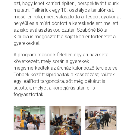
azt, hogy lehet karriert építeni, perspektívát tudunk
mutatni. Felkértük egy 10. osztályos tanulónkat,
meséljen róla, miért választotta a Tescót gyakorlat
helyéül és a miért döntött a kereskedelem mellett
az iskolaválasztáskor. Ezután Szabóné Bóta
Klaudia is megosztott a saját karrier történetét a
gyerekekkel.
A program második felében egy áruházi séta
következett, mely során a gyerekek
megismerkedtek az áruház különböző területeivel.
Többek között kipróbálták a kasszázást, ráültek
egy leállított targoncára, sőt még pékárut is
sütöttek, melyet a körbejárás után el is
fogyasztottak.