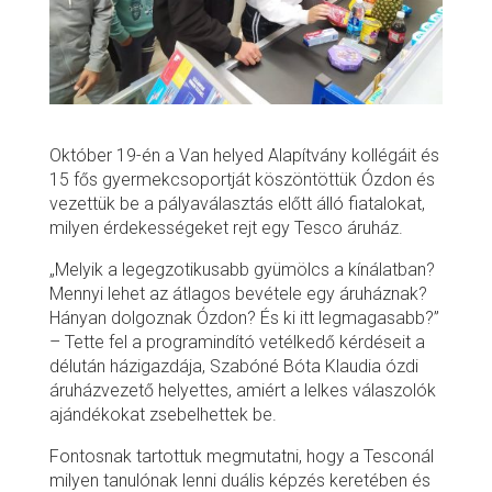
Október 19-én a Van helyed Alapítvány kollégáit és
15 fős gyermekcsoportját köszöntöttük Ózdon és
vezettük be a pályaválasztás előtt álló fiatalokat,
milyen érdekességeket rejt egy Tesco áruház.
„Melyik a legegzotikusabb gyümölcs a kínálatban?
Mennyi lehet az átlagos bevétele egy áruháznak?
Hányan dolgoznak Ózdon? És ki itt legmagasabb?”
– Tette fel a programindító vetélkedő kérdéseit a
délután házigazdája, Szabóné Bóta Klaudia ózdi
áruházvezető helyettes, amiért a lelkes válaszolók
ajándékokat zsebelhettek be.
Fontosnak tartottuk megmutatni, hogy a Tesconál
milyen tanulónak lenni duális képzés keretében és