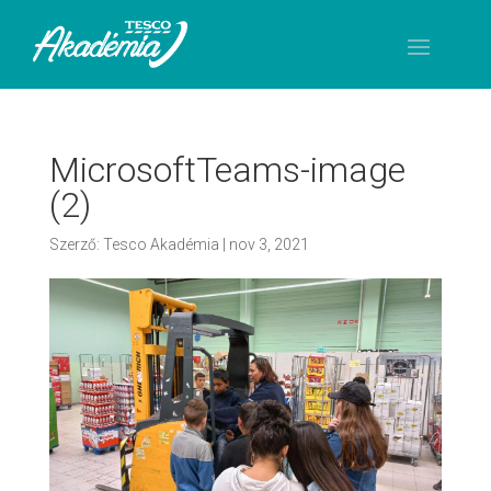
MicrosoftTeams-image
(2)
Szerző:
Tesco Akadémia
|
nov 3, 2021