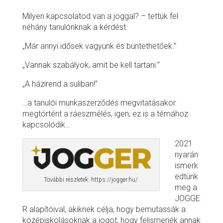
Milyen kapcsolatod van a joggal? – tettük fel
néhány tanulónknak a kérdést.
„Már annyi idősek vagyunk és büntethetőek.”
„Vannak szabályok, amit be kell tartani.”
„A házirend a suliban!”
…a tanulói munkaszerződés megvitatásakor
megtörtént a ráeszmélés, igen, ez is a témához
kapcsolódik…
2021
nyarán
ismerk
edtünk
További részletek: https://jogger.hu/
meg a
JOGGE
R alapítóival, akiknek célja, hogy bemutassák a
középiskolásoknak a jogot, hogy felismerjék annak