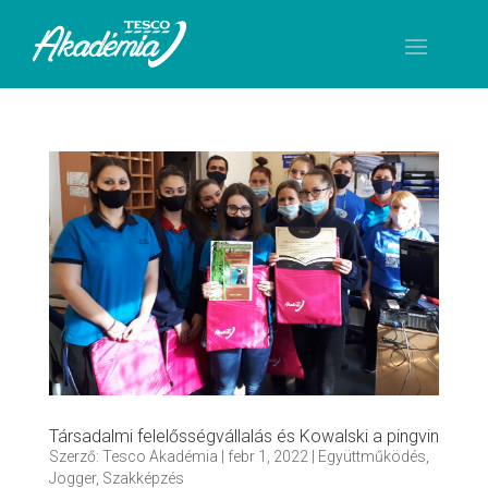
Társadalmi felelősségvállalás és Kowalski a pingvin
Szerző:
Tesco Akadémia
|
febr 1, 2022
|
Együttműködés
,
Jogger
,
Szakképzés