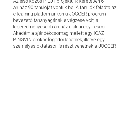
Az első közös PILOT projektünk keretében 6
áruház 90 tanulóját vontuk be. A tanulók feladta az
e-learning platformunkon a JOGGER program
bevezető tananyagának elvégzése volt, a
legeredményesebb áruház diákjai egy Tesco
Akadémia ajándékcsomag mellett egy IGAZI
PINGVIN örökbefogadói lehetnek, illetve egy
személyes oktatáson is részt vehetnek a JOGGER-
ekkel.
A makói diákok annyira lelkesen vágtak bele, hogy
mind a 23 tanuló elvégezte a kurzust, így Ők lettek
a program nyertesei, ezzel együtt a szegedi
állatkertben élő pápaszemes pingvin, Kowalski
örökbefogadói, akit akár egy „osztálykirándulás”
keretein belül meg is tudnak látogatni. 🙂
Alig várjuk a márciusi kontakt oktatási alkalmat
és a jövőbeli további együttműködést! 🙂